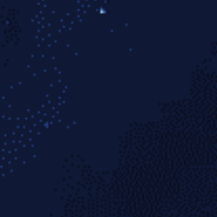
与肾上腺素，是高水平足球的隐形战术
。当球队通过节奏控