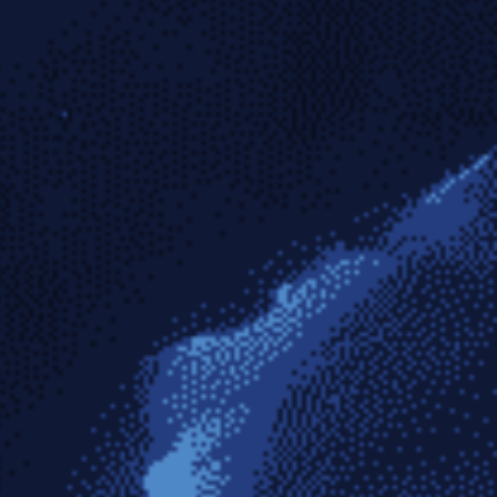
（如无意义的争执、二次犯规）；通过队长或后腰建立“冷却链