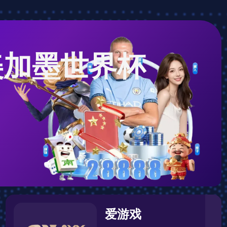
新闻资讯
联系我们