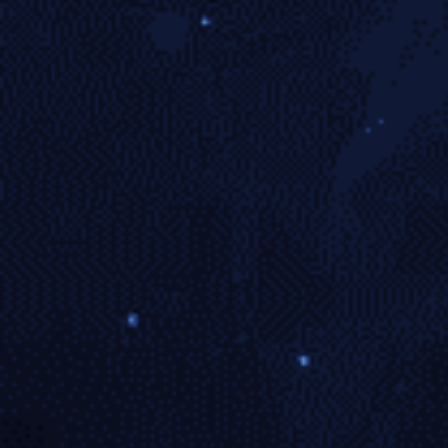
归根结底，德甲竞争的胜负差往往不在一脚射门，而在一瞬
管理上的胜负手。