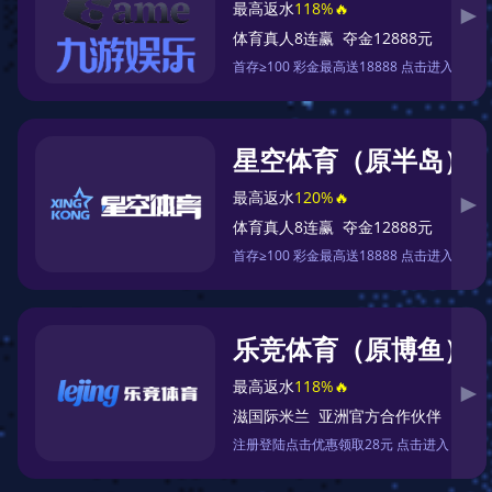
科瓦
科瓦奇：吉拉西的行为？我理解比赛中情绪和肾上腺素的存