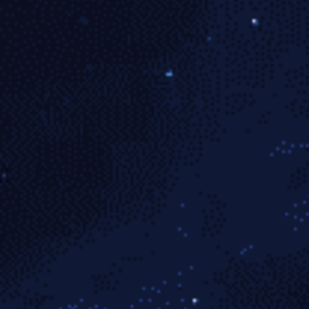
路”（被挑衅时由队友第一时间介入沟通）；在被对手围
界
。
案例一：某边卫因进球被VAR取消，随即抱怨吃牌，球队
倒地，起身报复性推搡被追加停赛；而另一队通过替补快速
对科瓦奇而言，这不是公关话术，而是体系建设：训练中嵌
与裁判纠缠、不做二次动作
，并在高压回合用“背身护球+