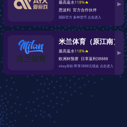
奇：吉拉西的行为？我理解比赛中情绪和肾上腺素
发布时间：2026-07-14
在