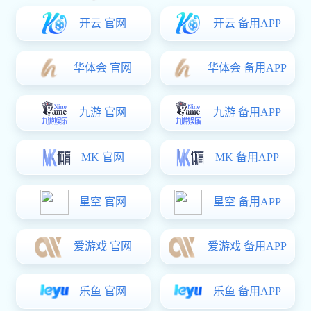
罗马诺：诺丁汉森林正推进引入莱斯特城后卫
克里斯蒂安森
发布时间：2026-07-14
罗马诺：诺丁汉森林正推进引入莱斯特城后卫克里斯蒂安森
转会窗口临近尾声，边路补强成为诺丁汉森林的头号任务。
转会记者罗马诺透露，俱乐部正推进从莱斯特城引入后卫克
里斯蒂安森的计划。对于一支在高强度对抗与攻防转换中寻
求平衡的英超球队而言，这名左后卫型球员的到来，被视为
提升边线质量的关键一步——既要速度与覆盖，也要稳定与
执行。为了保级与向上冲击，森林需要一名能即插即用的现