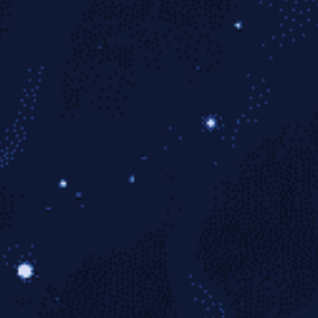
与福克斯的挡拆连线，勇士没有盲目换防，而是以提前对位与弱侧收缩
切换，带动团队流动与二次传导。最终，
库里27分10助攻
写就效率样本