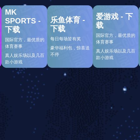
防线的持球投手，一个以强硬与阅读掌控比赛的攻防枢纽，还有一个用