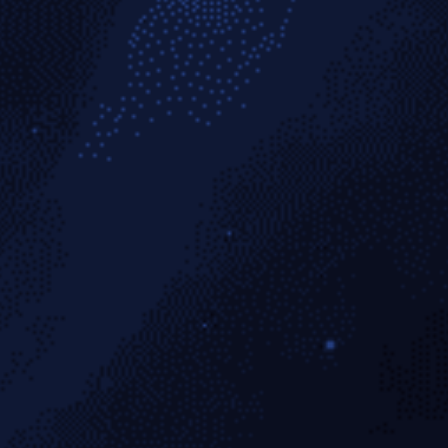
，第一拍吸引补位后并未强投，而是击地分底角制造轮转空档；下一回合
为轴心的“空间—牵引—再处分配”，把对手防线拉扯到最不舒服的位