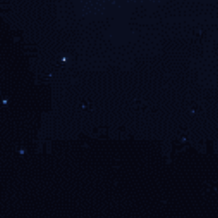
找到高概率终结。而
德罗赞24分
则延续了他对中距离的“占
路径：一个强调团队导向的效率闭环，一个依赖个人把握与
从趋势看，勇士的连胜意义在于重建体系的可复用性——当
德罗赞的稳定火力
提醒我们：到关键时刻，决策质量与中距
上一篇：CBA一周综述：广厦揭幕战胜山西 京沪粤迎开门红
下一篇：2019 华盛顿首冠：国民队在抢七大战中击败太空
咨询热线：028-9638358 客服QQ：575717151
公司地址：浙江省湖州市德清县钟管镇
Copyright 2024
B体育赛事官方网站 - B SPORTS
All Rights b