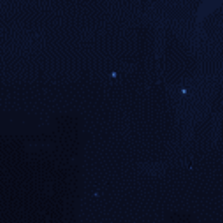
另一边，东部的叙事更像是风格对照。
巴特勒15分6篮板6