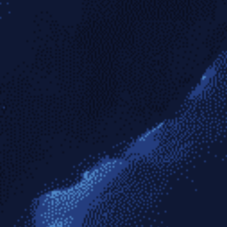
限制禁区出手，再把决定权交给进攻端的库里。全场，
库里持
，
勇士拿到2连胜
，同时在失误控制和篮板争抢上交出合格答